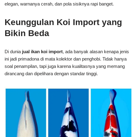
Kalau kamu lagi cari tempat jual ikan koi import berkualitas,
penting banget tahu dulu bedanya koi import dan lokal. Banyak
orang langsung jatuh hati sama koi import karena bentuknya
elegan, warnanya cerah, dan pola sisiknya rapi banget.
Keunggulan Koi Import yang
Bikin Beda
Di dunia
jual ikan koi import
, ada banyak alasan kenapa jenis
ini jadi primadona di mata kolektor dan penghobi. Tidak hanya
soal penampilan, tapi juga karena kualitasnya yang memang
dirancang dan dipelihara dengan standar tinggi.