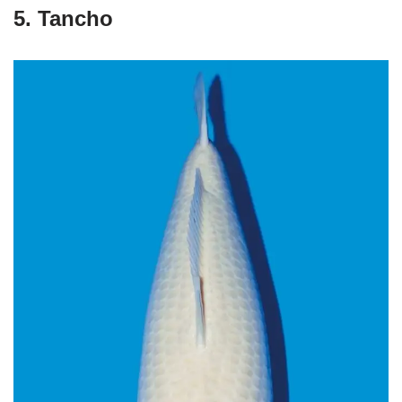
ikan koi import
memilih Shiro Utsuri karena tampilannya yang
sederhana tapi berkelas.
5. Tancho