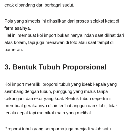
Salah satu daya tarik utama di pasar
jual ikan koi import
adalah pola warna yang rapi dan seimbang. Setiap bercak
warna di tubuh koi import tersusun sedemikian rupa sehingga
enak dipandang dari berbagai sudut.
Pola yang simetris ini dihasilkan dari proses seleksi ketat di
farm asalnya.
Hal ini membuat koi import bukan hanya indah saat dilihat dari
atas kolam, tapi juga menawan di foto atau saat tampil di
pameran.
3. Bentuk Tubuh Proporsional
Koi import memiliki proporsi tubuh yang ideal: kepala yang
seimbang dengan tubuh, punggung yang mulus tanpa
cekungan, dan ekor yang kuat. Bentuk tubuh seperti ini
membuat gerakannya di air terlihat anggun dan stabil, tidak
terlalu cepat tapi memikat mata yang melihat.