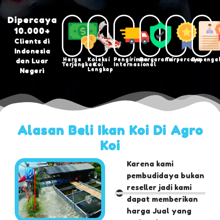
Dipercaya
10.000+
Clients di
Indonesia
Harga
Koleksi
Pengiriman
Bergaransi
Terpercaya
Bepenga
dan Luar
Terjangkau
Koi
Internasional
Lengkap
Negeri
Alasan Beli Ikan Koi Di Agro
Koi
Karena kami
pembudidaya bukan
reseller jadi kami
dapat memberikan
harga Jual yang