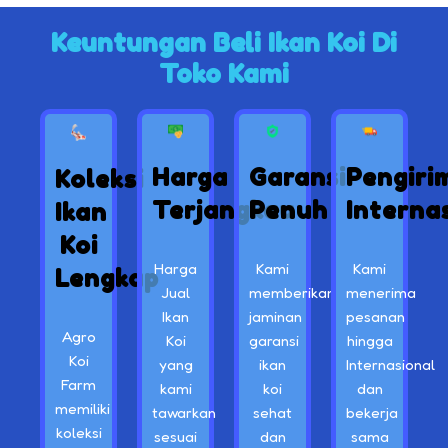
Keuntungan Beli Ikan Koi Di
Toko Kami
Harga
Garansi
Pengiri
Koleksi
Terjangkau
Penuh
Interna
Ikan
Koi
Harga
Kami
Kami
Lengkap
Jual
memberikan
menerima
Ikan
jaminan
pesanan
Agro
Koi
garansi
hingga
Koi
yang
ikan
Internasional
Farm
kami
koi
dan
memiliki
tawarkan
sehat
bekerja
koleksi
sesuai
dan
sama