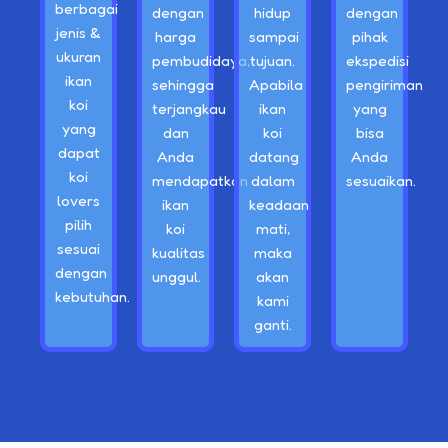
berbagai
dengan
hidup
dengan
jenis &
harga
sampai
pihak
ukuran
pembudidaya,
tujuan.
ekspedisi
ikan
sehingga
Apabila
pengiriman
koi
terjangkau
ikan
yang
yang
dan
koi
bisa
dapat
Anda
datang
Anda
koi
mendapatkan
dalam
sesuaikan.
lovers
ikan
keadaan
pilih
koi
mati,
sesuai
kualitas
maka
dengan
unggul.
akan
kebutuhan.
kami
ganti.