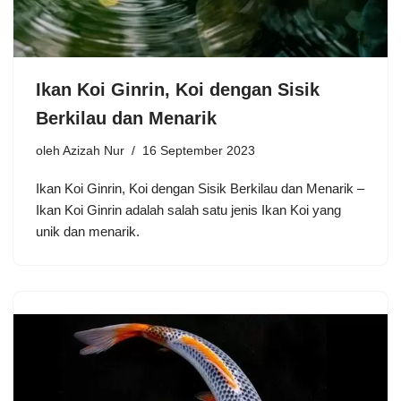
Ikan Koi Ginrin, Koi dengan Sisik
Berkilau dan Menarik
oleh
Azizah Nur
16 September 2023
Ikan Koi Ginrin, Koi dengan Sisik Berkilau dan Menarik –
Ikan Koi Ginrin adalah salah satu jenis Ikan Koi yang
unik dan menarik.