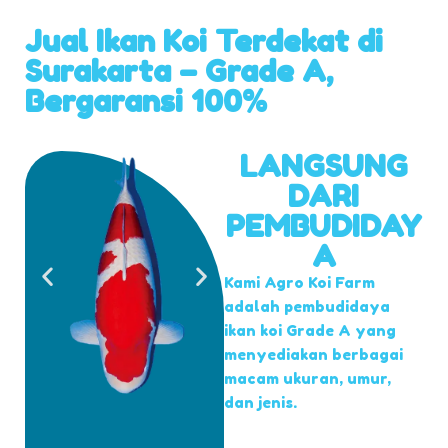
Jual Ikan Koi Terdekat di
Surakarta – Grade A,
Bergaransi 100%
LANGSUNG
DARI
PEMBUDIDAY
A
Kami Agro Koi Farm
adalah pembudidaya
ikan koi Grade A yang
menyediakan berbagai
macam ukuran, umur,
dan jenis.