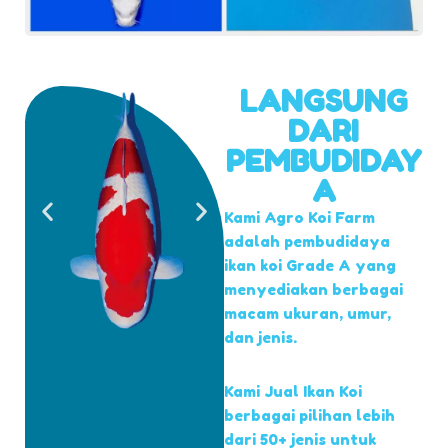
LANGSUNG
DARI
PEMBUDIDAY
A
Kami Agro Koi Farm
adalah pembudidaya
ikan koi Grade A yang
menyediakan berbagai
macam ukuran, umur,
dan jenis.
Kami Jual Ikan Koi
berbagai pilihan lebih
dari 50+ jenis untuk