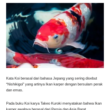
Kata Koi berasal dari bahasa Jepang yang sering disebut
“Nishikigoi” yang artinya Ikan karper dengan bersulam perak
dan emas.
Pada buku Koi karya Takeo Kuroki menyatakan bahwa Ikan
karper awalnya berasal dari Persia dan Asia Barat.
Kemudian pada sekitar 1.000 tahun yang lalu Ikan Koi masuk
China dan Korea melalui transaksi perdagangan.
Di Jepang, Ikan karper dijuluki dengan nama “Magoi”. Kata