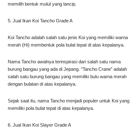
Koi Tancho adalah salah satu jenis Koi yang memiliki warna
merah (Hi) membentuk pola bulat tepat di atas kepalanya.
Nama Tancho awalnya terinspirasi dari salah satu nama
burung bangau yang ada di Jepang. “Tancho Crane” adalah
salah satu burung bangau yang memiliki bulu warna merah
dengan bulatan di atas kepalanya.
Sejak saat itu, nama Tancho menjadi populer untuk Koi yang
memiliki pola bulat tepat di atas kepalanya.
6. Jual Ikan Koi Slayer Grade A
Ikan Slayer Koi merupakan salah satu jenis ikan koi yang
berbeda, ciri-cirinya memiliki sirip yang panjang dan
memanjang menyerupai bentuk sayap kupu-kupu, oleh
karena itu ikan Slayer koi disebut juga “butterfly” koi atau
dalam bahasa inggrisnya kupu-kupu.