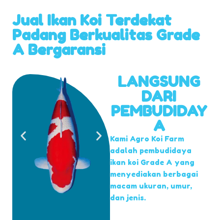
Jual Ikan Koi Terdekat
Padang Berkualitas Grade
A Bergaransi
LANGSUNG
DARI
PEMBUDIDAY
A
Kami Agro Koi Farm
adalah pembudidaya
ikan koi Grade A yang
menyediakan berbagai
macam ukuran, umur,
dan jenis.