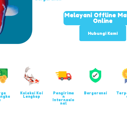
Melayani Offline M
Online
Hubungi Kami
rga
Koleksi Koi
Pengirima
Bergaransi
Terp
angka
Lengkap
n
u
Internasio
nal