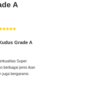
ade A
 Kudus Grade A
erkualitas Super
n berbagai jenis ikan
n juga bergaransi.