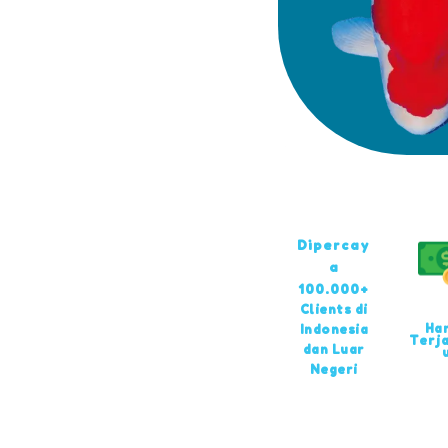
Dipercay
a
100.000+
Clients di
Ha
Indonesia
Terj
dan Luar
Negeri