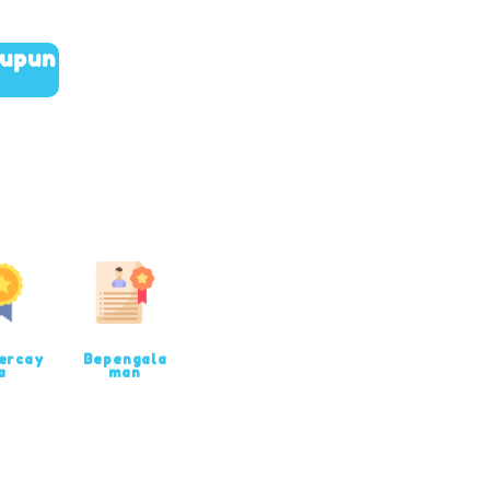
aupun
ercay
Bepengala
a
man