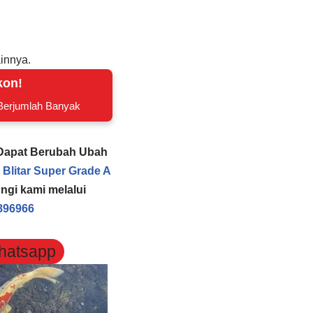
innya.
kon!
 Berjumlah Banyak
 Dapat Berubah Ubah
 Blitar Super Grade A
ngi kami melalui
896966
Whatsapp