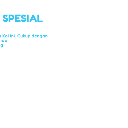
l SPESIAL
Koi ini. Cukup dengan
nda.
ng