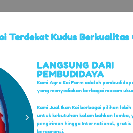
Koi Terdekat Kudus Berkualitas
LANGSUNG DARI
PEMBUDIDAYA
Kami Agro Koi Farm adalah pembudidaya
yang menyediakan berbagai macam ukuran
Kami Jual Ikan Koi berbagai pilihan lebih 
untuk kebutuhan kolam bahkan lomba, 
pengiriman hingga International, gratis
bergaransi.