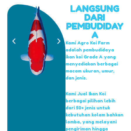
LANGSUNG
DARI
PEMBUDIDAY
A
Kami Agro Koi Farm
adalah pembudidaya
ikan koi Grade A yang
menyediakan berbagai
macam ukuran, umur,
dan jenis.
Kami Jual Ikan Koi
berbagai pilihan lebih
dari 50+ jenis untuk
kebutuhan kolam bahkan
lomba, yang melayani
pengiriman hingga