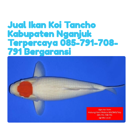
Jual Ikan Koi Tancho
Kabupaten Nganjuk
Terpercaya 085-791-708-
791 Bergaransi