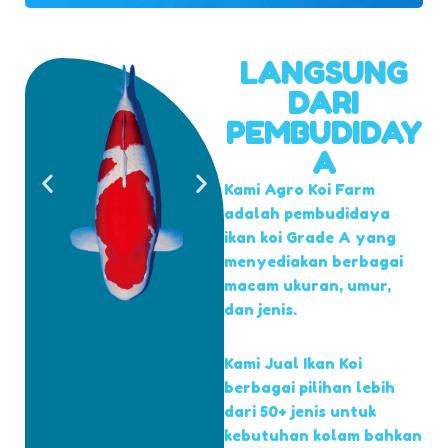
LANGSUNG
DARI
PEMBUDIDAY
A
Kami Agro Koi Farm
adalah pembudidaya
ikan koi Grade A yang
menyediakan berbagai
macam ukuran, umur,
dan jenis.
Kami Jual Ikan Koi
berbagai pilihan lebih
dari 50+ jenis untuk
kebutuhan kolam bahkan