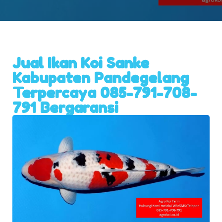
Jual Ikan Koi Sanke
Kabupaten Pandegelang
Terpercaya 085-791-708-
791 Bergaransi