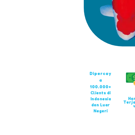
Dipercay
a
100.000+
Clients di
Ha
Indonesia
Terj
dan Luar
Negeri