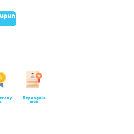
aupun
ercay
Bepengala
a
man