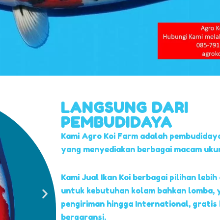
LANGSUNG DARI
PEMBUDIDAYA
Kami Agro Koi Farm adalah pembudidaya
yang menyediakan berbagai macam ukuran
Kami Jual Ikan Koi berbagai pilihan lebih 
untuk kebutuhan kolam bahkan lomba, 
pengiriman hingga International, gratis
bergaransi.