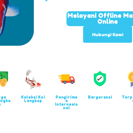
Melayani Offline M
Online
Hubungi Kami
rga
Koleksi Koi
Pengirima
Bergaransi
Terp
angka
Lengkap
n
u
Internasio
nal