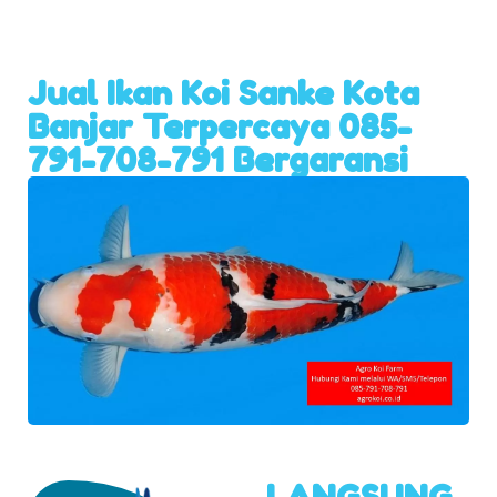
Jual Ikan Koi Sanke Kota
Banjar Terpercaya 085-
791-708-791 Bergaransi
LANGSUNG