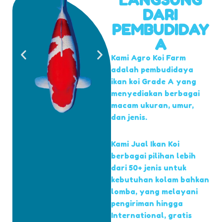
DARI
PEMBUDIDAY
A
Kami Agro Koi Farm
adalah pembudidaya
ikan koi Grade A yang
menyediakan berbagai
macam ukuran, umur,
dan jenis.
Kami Jual Ikan Koi
berbagai pilihan lebih
dari 50+ jenis untuk
kebutuhan kolam bahkan
lomba, yang melayani
pengiriman hingga
International, gratis