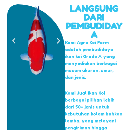
LANGSUNG
DARI
PEMBUDIDAY
A
Kami Agro Koi Farm
adalah pembudidaya
ikan koi Grade A yang
menyediakan berbagai
macam ukuran, umur,
dan jenis.
Kami Jual Ikan Koi
berbagai pilihan lebih
dari 50+ jenis untuk
kebutuhan kolam bahkan
lomba, yang melayani
pengiriman hingga