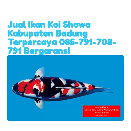
Jual Ikan Koi Showa
Kabupaten Badung
Terpercaya 085-791-708-
791 Bergaransi