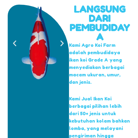
LANGSUNG
DARI
PEMBUDIDAY
A
Kami Agro Koi Farm
adalah pembudidaya
ikan koi Grade A yang
menyediakan berbagai
macam ukuran, umur,
dan jenis.
Kami Jual Ikan Koi
berbagai pilihan lebih
dari 50+ jenis untuk
kebutuhan kolam bahkan
lomba, yang melayani
pengiriman hingga