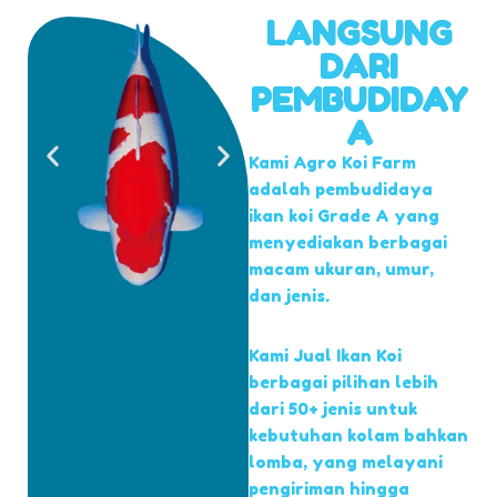
LANGSUNG
DARI
PEMBUDIDAY
A
Kami Agro Koi Farm
adalah pembudidaya
ikan koi Grade A yang
menyediakan berbagai
macam ukuran, umur,
dan jenis.
Kami Jual Ikan Koi
berbagai pilihan lebih
dari 50+ jenis untuk
kebutuhan kolam bahkan
lomba, yang melayani
pengiriman hingga