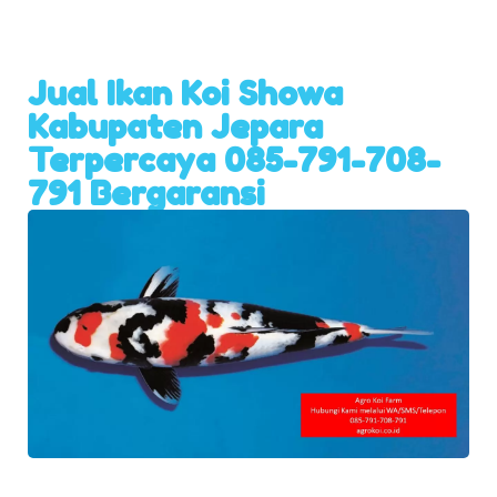
Jual Ikan Koi Showa
Kabupaten Jepara
Terpercaya 085-791-708-
791 Bergaransi