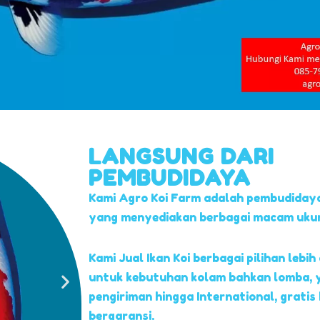
LANGSUNG DARI
PEMBUDIDAYA
Kami Agro Koi Farm adalah pembudidaya
yang menyediakan berbagai macam ukuran
Kami Jual Ikan Koi berbagai pilihan lebih 
untuk kebutuhan kolam bahkan lomba, 
pengiriman hingga International, gratis
bergaransi.