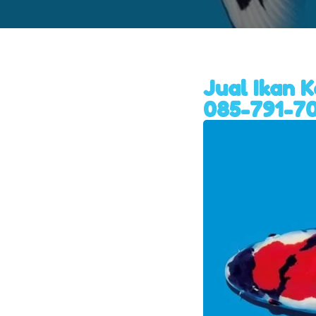
Jual Ikan 
085-791-70