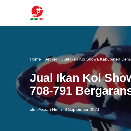
Lompat
ke
konten
Home
»
Artikel
»
Jual Ikan Koi Showa Kabupaten Dem
Jual Ikan Koi Sh
708-791 Bergarans
oleh
Azizah Nur
8 September 2023