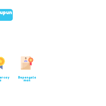
aupun
ercay
Bepengala
a
man