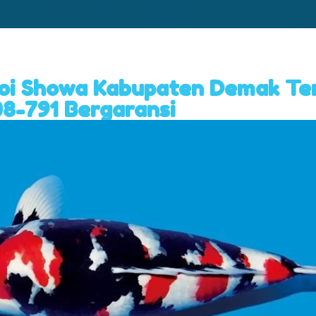
Koi Showa Kabupaten Demak Te
8-791 Bergaransi