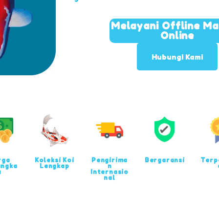
Melayani Offline M
Online
Hubungi Kami
rga
Koleksi Koi
Pengirima
Bergaransi
Terp
angka
Lengkap
n
u
Internasio
nal