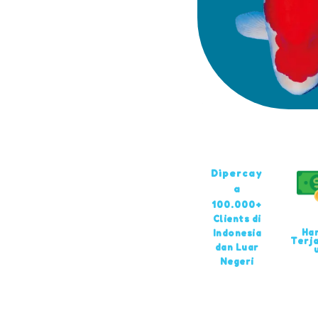
Dipercay
a
100.000+
Clients di
Ha
Indonesia
Terj
dan Luar
Negeri