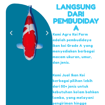
LANGSUNG
DARI
PEMBUDIDAY
A
Kami Agro Koi Farm
adalah pembudidaya
ikan koi Grade A yang
menyediakan berbagai
macam ukuran, umur,
dan jenis.
Kami Jual Ikan Koi
berbagai pilihan lebih
dari 50+ jenis untuk
kebutuhan kolam bahkan
lomba, yang melayani
pengiriman hingga