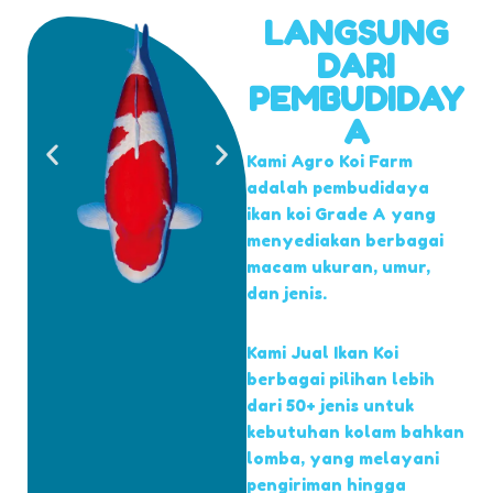
LANGSUNG
DARI
PEMBUDIDAY
A
Kami Agro Koi Farm
adalah pembudidaya
ikan koi Grade A yang
menyediakan berbagai
macam ukuran, umur,
dan jenis.
Kami Jual Ikan Koi
berbagai pilihan lebih
dari 50+ jenis untuk
kebutuhan kolam bahkan
lomba, yang melayani
pengiriman hingga