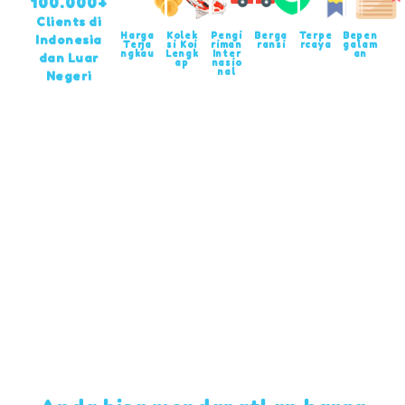
100.000+
Clients di
Harga
Kolek
Pengi
Berga
Terpe
Bepen
Indonesia
Terja
si Koi
riman
ransi
rcaya
galam
ngkau
Lengk
Inter
an
dan Luar
ap
nasio
nal
Negeri