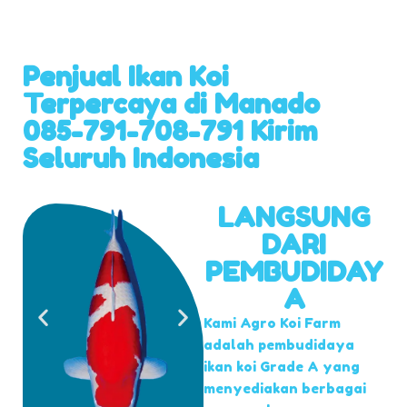
Penjual Ikan Koi
Terpercaya di Manado
085-791-708-791 Kirim
Seluruh Indonesia
LANGSUNG
DARI
PEMBUDIDAY
A
Kami Agro Koi Farm
adalah pembudidaya
ikan koi Grade A yang
menyediakan berbagai