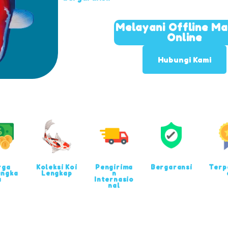
Melayani Offline M
Online
Hubungi Kami
rga
Koleksi Koi
Pengirima
Bergaransi
Terp
angka
Lengkap
n
u
Internasio
nal