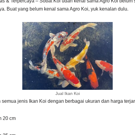
itas & Terpercaya – Sobat Koi udah kenal sama Agro Koi belum
ya. Buat yang belum kenal sama Agro Koi, yuk kenalan dulu.
Jual Ikan Koi
semua jenis Ikan Koi dengan berbagai ukuran dan harga terja
an 20 cm