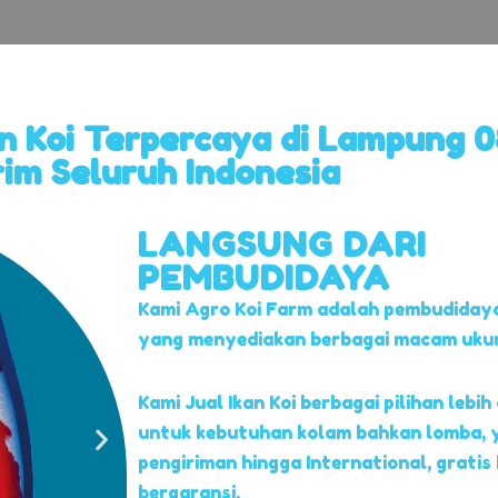
an Koi Terpercaya di Lampung 0
rim Seluruh Indonesia
LANGSUNG DARI
PEMBUDIDAYA
Kami Agro Koi Farm adalah pembudidaya
yang menyediakan berbagai macam ukuran
Kami Jual Ikan Koi berbagai pilihan lebih 
untuk kebutuhan kolam bahkan lomba, 
pengiriman hingga International, gratis
bergaransi.