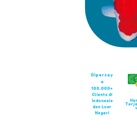
Dipercay
a
100.000+
Clients di
Ha
Indonesia
Terj
dan Luar
Negeri