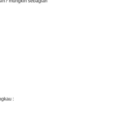
 sih? mungkin sebagian
ngkau :