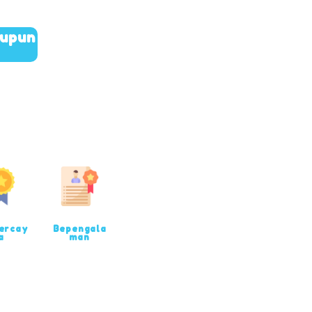
aupun
ercay
Bepengala
a
man