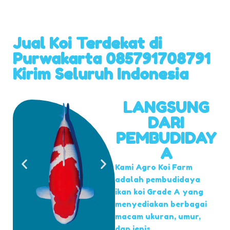
Jual Koi Terdekat di
Purwakarta 085791708791
Kirim Seluruh Indonesia
LANGSUNG
DARI
PEMBUDIDAY
A
Kami Agro Koi Farm
adalah pembudidaya
ikan koi Grade A yang
menyediakan berbagai
macam ukuran, umur,
dan jenis.