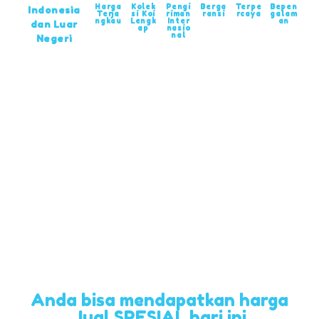
Harga
Kolek
Pengi
Berga
Terpe
Bepen
Indonesia
Terja
si Koi
riman
ransi
rcaya
galam
ngkau
Lengk
Inter
an
dan Luar
ap
nasio
nal
Negeri
Anda bisa mendapatkan harga
Jual SPESIAL hari ini