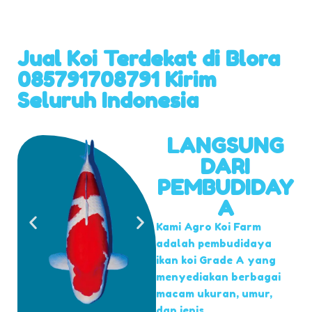
Jual Koi Terdekat di Blora
085791708791 Kirim
Seluruh Indonesia
LANGSUNG
DARI
PEMBUDIDAY
A
Kami Agro Koi Farm
adalah pembudidaya
ikan koi Grade A yang
menyediakan berbagai
macam ukuran, umur,
dan jenis.