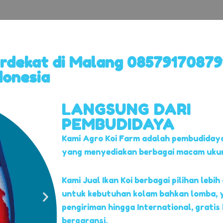
erdekat di Malang 08579170879
donesia
LANGSUNG DARI
PEMBUDIDAYA
Kami Agro Koi Farm adalah pembudidaya
yang menyediakan berbagai macam ukuran
Kami Jual Ikan Koi berbagai pilihan lebih 
untuk kebutuhan kolam bahkan lomba, 
pengiriman hingga International, gratis
bergaransi.