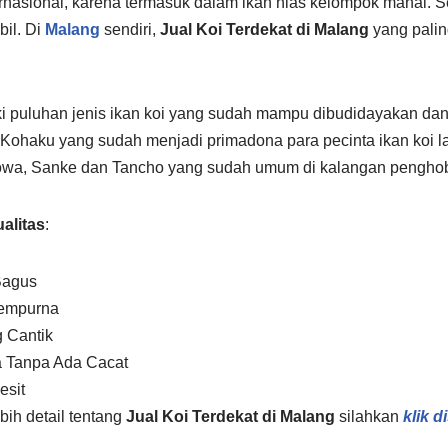
rnasional, karena termasuk dalam ikan hias kelompok mahal. Sel
bil. Di
Malang
sendiri,
Jual Koi Terdekat di Malang
yang palin
i puluhan jenis ikan koi yang sudah mampu dibudidayakan dan
 Kohaku yang sudah menjadi primadona para pecinta ikan koi 
Showa, Sanke dan Tancho yang sudah umum di kalangan penghob
ualitas
:
Bagus
sempurna
 Cantik
 Tanpa Ada Cacat
esit
bih detail tentang
Jual Koi Terdekat di Malang
silahkan
klik di