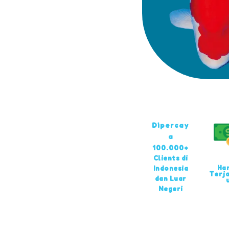
Dipercay
a
100.000+
Clients di
Ha
Indonesia
Terj
dan Luar
Negeri