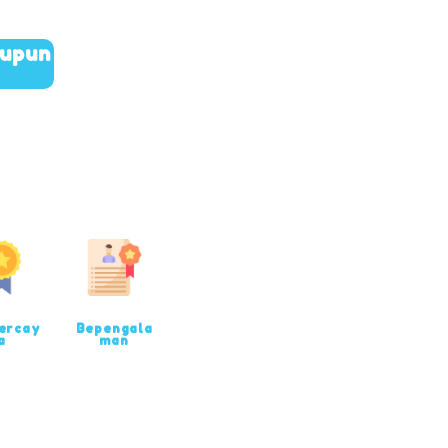
aupun
ercay
Bepengala
a
man