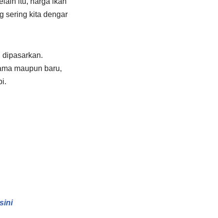
ain itu, harga ikan
g sering kita dengar
 dipasarkan.
lama maupun baru,
i.
sini