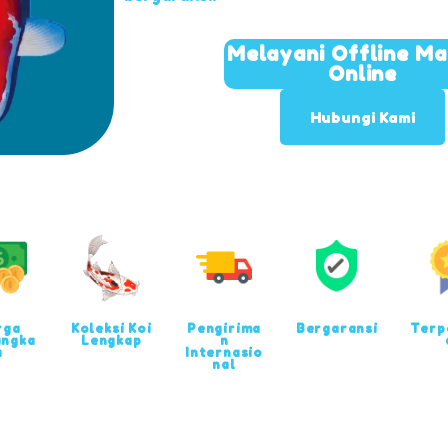
Melayani Offline M
Online
Hubungi Kami
rga
Koleksi Koi
Pengirima
Bergaransi
Terp
angka
Lengkap
n
u
Internasio
nal