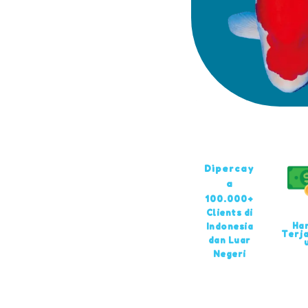
Dipercay
a
100.000+
Clients di
Ha
Indonesia
Terj
dan Luar
Negeri