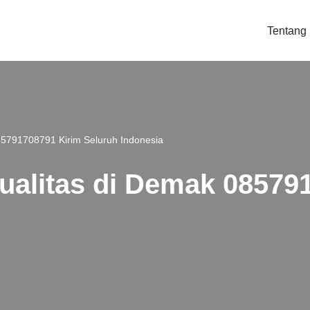
Tentang
085791708791 Kirim Seluruh Indonesia
kualitas di Demak 08579