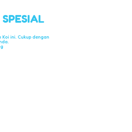
l SPESIAL
Koi ini. Cukup dengan
nda.
ng