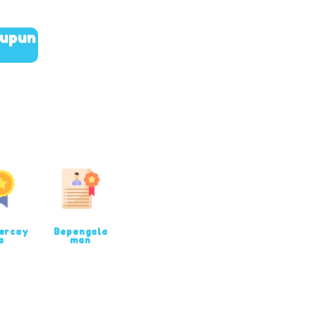
aupun
ercay
Bepengala
a
man