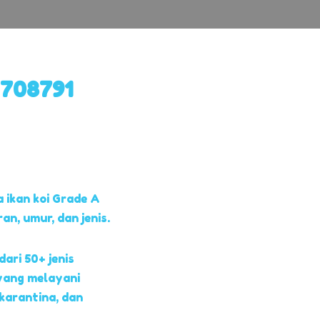
1708791
 ikan koi Grade A
, umur, dan jenis.
dari 50+ jenis
yang melayani
 karantina, dan