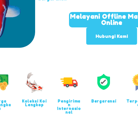
Melayani Offline M
Online
Hubungi Kami
rga
Koleksi Koi
Pengirima
Bergaransi
Terp
angka
Lengkap
n
u
Internasio
nal