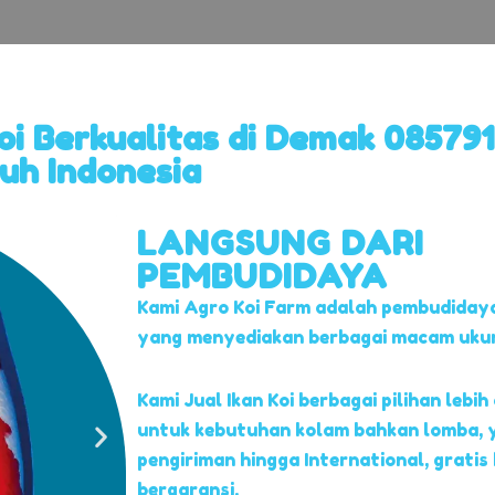
Koi Berkualitas di Demak 08579
ruh Indonesia
LANGSUNG DARI
PEMBUDIDAYA
Kami Agro Koi Farm adalah pembudidaya
yang menyediakan berbagai macam ukuran
Kami Jual Ikan Koi berbagai pilihan lebih 
untuk kebutuhan kolam bahkan lomba, 
pengiriman hingga International, gratis
bergaransi.