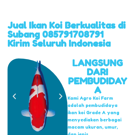
Jual Ikan Koi Berkualitas di
Subang 085791708791
Kirim Seluruh Indonesia
LANGSUNG
DARI
PEMBUDIDAY
A
Kami Agro Koi Farm
adalah pembudidaya
ikan koi Grade A yang
menyediakan berbagai
macam ukuran, umur,
dan jenis.