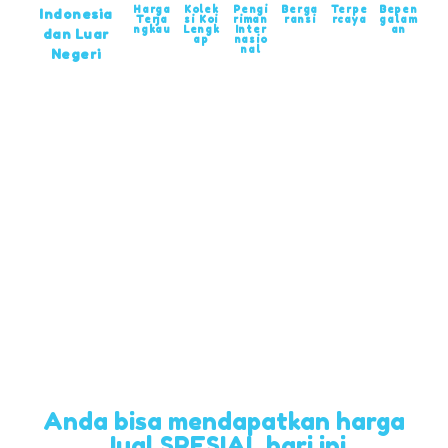
Harga
Kolek
Pengi
Berga
Terpe
Bepen
Indonesia
Terja
si Koi
riman
ransi
rcaya
galam
ngkau
Lengk
Inter
an
dan Luar
ap
nasio
nal
Negeri
Anda bisa mendapatkan harga
Jual SPESIAL hari ini