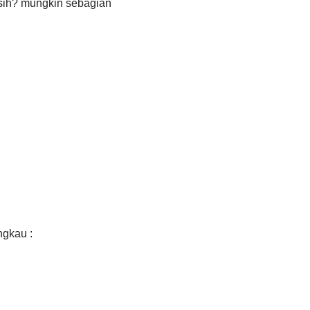
 sih? mungkin sebagian
ngkau :