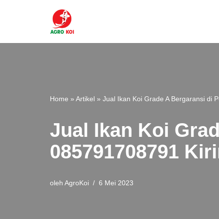
Lompat
ke
konten
Home
»
Artikel
»
Jual Ikan Koi Grade A Bergaransi di
Jual Ikan Koi Gra
085791708791 Kiri
oleh
AgroKoi
6 Mei 2023