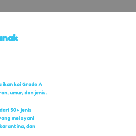
anak
 ikan koi Grade A
, umur, dan jenis.
dari 50+ jenis
yang melayani
 karantina, dan