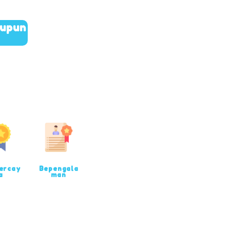
aupun
ercay
Bepengala
a
man