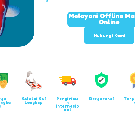
Melayani Offline M
Online
Hubungi Kami
rga
Koleksi Koi
Pengirima
Bergaransi
Terp
angka
Lengkap
n
u
Internasio
nal