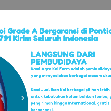
Koi Grade A Bergaransi di Ponti
91 Kirim Seluruh Indonesia
LANGSUNG DARI
PEMBUDIDAYA
Kami Agro Koi Farm adalah pembudidaya
yang menyediakan berbagai macam ukuran
Kami Jual Ikan Koi berbagai pilihan lebih 
untuk kebutuhan kolam bahkan lomba, 
pengiriman hingga International, gratis
bergaransi.