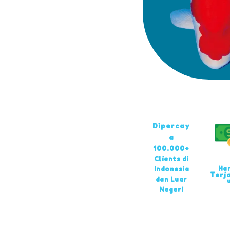
Dipercay
a
100.000+
Clients di
Ha
Indonesia
Terj
dan Luar
Negeri