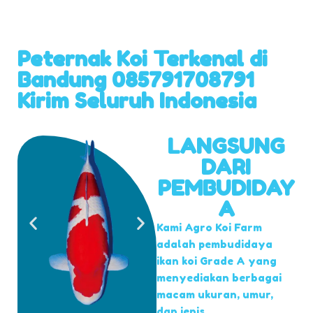
Peternak Koi Terkenal di
Bandung 085791708791
Kirim Seluruh Indonesia
LANGSUNG
DARI
PEMBUDIDAY
A
Kami Agro Koi Farm
adalah pembudidaya
ikan koi Grade A yang
menyediakan berbagai
macam ukuran, umur,
dan jenis.