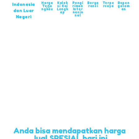
Harga
Kolek
Pengi
Berga
Terpe
Bepen
Indonesia
Terja
si Koi
riman
ransi
rcaya
galam
ngkau
Lengk
Inter
an
dan Luar
ap
nasio
nal
Negeri
Anda bisa mendapatkan harga
Jual SPESIAL hari ini