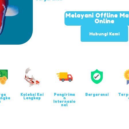
Melayani Offline M
Online
Hubungi Kami
rga
Koleksi Koi
Pengirima
Bergaransi
Terp
angka
Lengkap
n
u
Internasio
nal