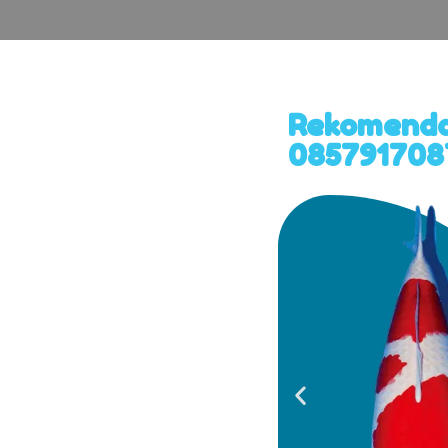
Rekomendas
0857917087