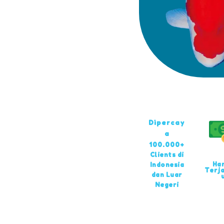
Dipercay
a
100.000+
Clients di
Ha
Indonesia
Terj
dan Luar
Negeri