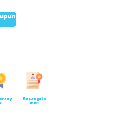
aupun
ercay
Bepengala
a
man