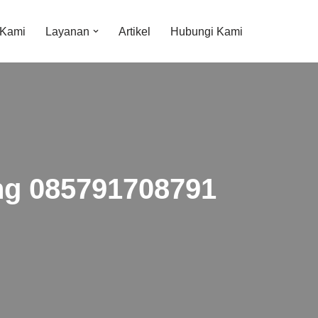
 Kami
Layanan
Artikel
Hubungi Kami
ng 085791708791