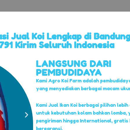
i Jual Koi Lengkap di Bandun
91 Kirim Seluruh Indonesia
LANGSUNG DARI
PEMBUDIDAYA
Kami Agro Koi Farm adalah pembudidaya
yang menyediakan berbagai macam ukuran
Kami Jual Ikan Koi berbagai pilihan lebih 
untuk kebutuhan kolam bahkan lomba, 
pengiriman hingga International, gratis
bergaransi.