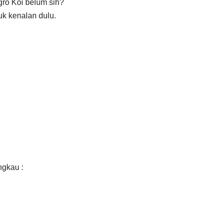
gro Koi belum sih?
k kenalan dulu.
ngkau :