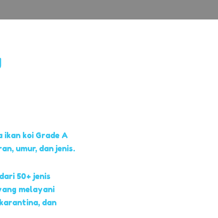
g
 ikan koi Grade A
, umur, dan jenis.
dari 50+ jenis
yang melayani
 karantina, dan