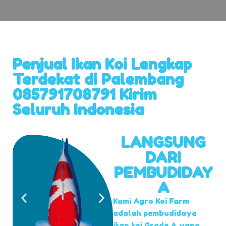
Penjual Ikan Koi Lengkap
Terdekat di Palembang
085791708791 Kirim
Seluruh Indonesia
LANGSUNG
DARI
PEMBUDIDAY
A
Kami Agro Koi Farm
adalah pembudidaya
ikan koi Grade A yang