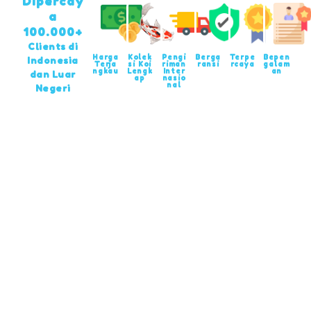
Dipercay
a
100.000+
Clients di
Harga
Kolek
Pengi
Berga
Terpe
Bepen
Indonesia
Terja
si Koi
riman
ransi
rcaya
galam
ngkau
Lengk
Inter
an
dan Luar
ap
nasio
nal
Negeri