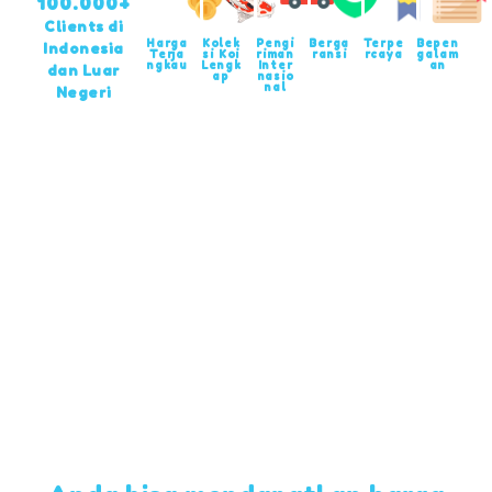
100.000+
Clients di
Harga
Kolek
Pengi
Berga
Terpe
Bepen
Indonesia
Terja
si Koi
riman
ransi
rcaya
galam
ngkau
Lengk
Inter
an
dan Luar
ap
nasio
nal
Negeri