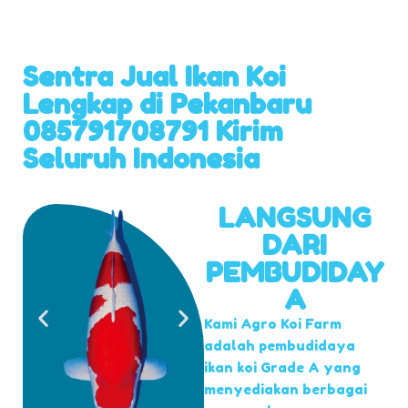
Sentra Jual Ikan Koi
Lengkap di Pekanbaru
085791708791 Kirim
Seluruh Indonesia
LANGSUNG
DARI
PEMBUDIDAY
A
Kami Agro Koi Farm
adalah pembudidaya
ikan koi Grade A yang
menyediakan berbagai