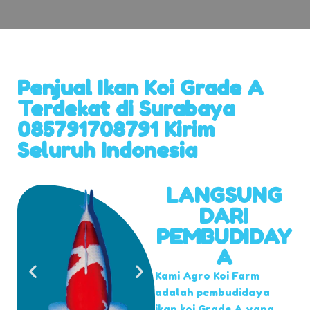
Penjual Ikan Koi Grade A
Terdekat di Surabaya
085791708791 Kirim
Seluruh Indonesia
LANGSUNG
DARI
PEMBUDIDAY
A
Kami Agro Koi Farm
adalah pembudidaya
ikan koi Grade A yang