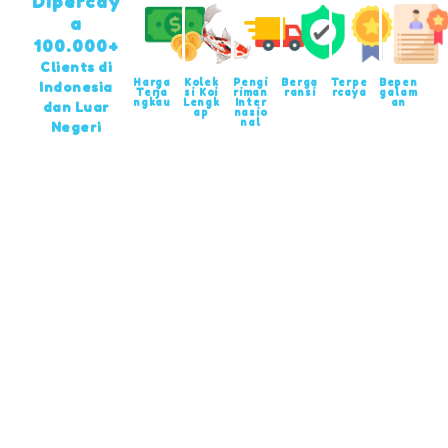
Dipercay
a
100.000+
Clients di
Harga
Kolek
Pengi
Berga
Terpe
Bepen
Indonesia
Terja
si Koi
riman
ransi
rcaya
galam
ngkau
Lengk
Inter
an
dan Luar
ap
nasio
nal
Negeri