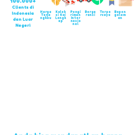
100.000+
Clients di
Harga
Kolek
Pengi
Berga
Terpe
Bepen
Indonesia
Terja
si Koi
riman
ransi
rcaya
galam
ngkau
Lengk
Inter
an
dan Luar
ap
nasio
nal
Negeri