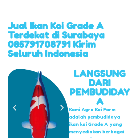
Jual Ikan Koi Grade A
Terdekat di Surabaya
085791708791 Kirim
Seluruh Indonesia
LANGSUNG
DARI
PEMBUDIDAY
A
Kami Agro Koi Farm
adalah pembudidaya
ikan koi Grade A yang
menyediakan berbagai