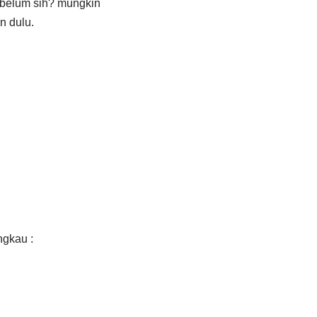
i belum sih? mungkin
n dulu.
ngkau :