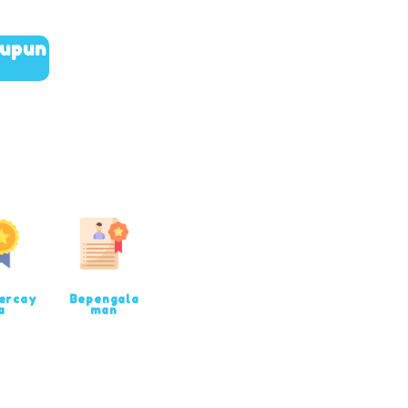
aupun
ercay
Bepengala
a
man