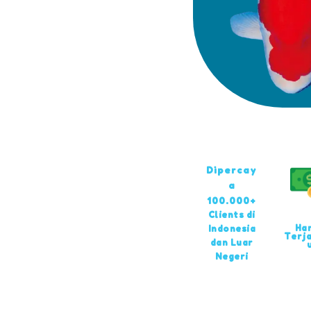
Dipercay
a
100.000+
Clients di
Ha
Indonesia
Terj
dan Luar
Negeri