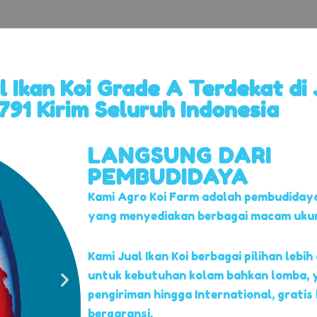
l Ikan Koi Grade A Terdekat di
91 Kirim Seluruh Indonesia
LANGSUNG DARI
PEMBUDIDAYA
Kami Agro Koi Farm adalah pembudidaya
yang menyediakan berbagai macam ukuran
Kami Jual Ikan Koi berbagai pilihan lebih 
untuk kebutuhan kolam bahkan lomba, 
pengiriman hingga International, gratis
bergaransi.