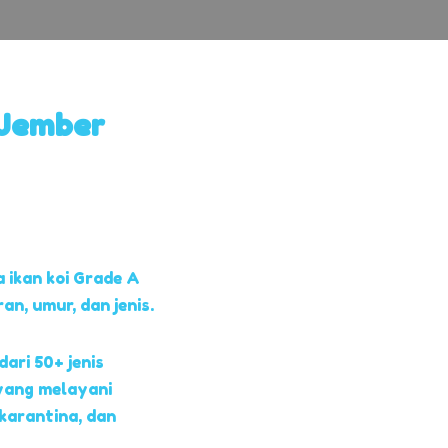
 Jember
 ikan koi Grade A
, umur, dan jenis.
dari 50+ jenis
yang melayani
 karantina, dan