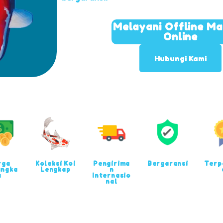
Melayani Offline M
Online
Hubungi Kami
rga
Koleksi Koi
Pengirima
Bergaransi
Terp
angka
Lengkap
n
u
Internasio
nal