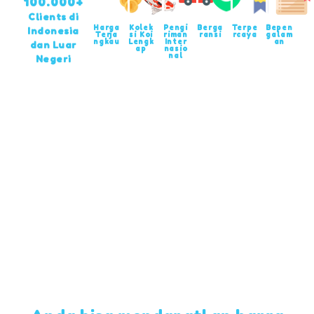
100.000+
Clients di
Harga
Kolek
Pengi
Berga
Terpe
Bepen
Indonesia
Terja
si Koi
riman
ransi
rcaya
galam
ngkau
Lengk
Inter
an
dan Luar
ap
nasio
nal
Negeri