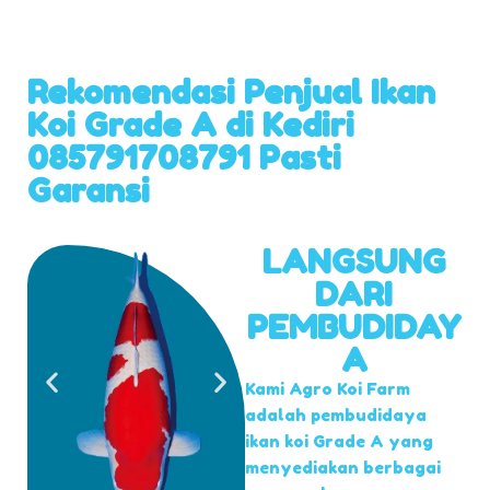
Rekomendasi Penjual Ikan
Koi Grade A di Kediri
085791708791 Pasti
Garansi
LANGSUNG
DARI
PEMBUDIDAY
A
Kami Agro Koi Farm
adalah pembudidaya
ikan koi Grade A yang
menyediakan berbagai