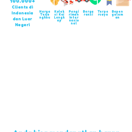
100.000+
Clients di
Harga
Kolek
Pengi
Berga
Terpe
Bepen
Indonesia
Terja
si Koi
riman
ransi
rcaya
galam
ngkau
Lengk
Inter
an
dan Luar
ap
nasio
nal
Negeri