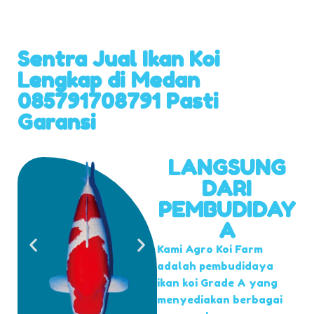
Sentra Jual Ikan Koi
Lengkap di Medan
085791708791 Pasti
Garansi
LANGSUNG
DARI
PEMBUDIDAY
A
Kami Agro Koi Farm
adalah pembudidaya
ikan koi Grade A yang
menyediakan berbagai