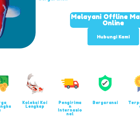
Melayani Offline M
Online
Hubungi Kami
rga
Koleksi Koi
Pengirima
Bergaransi
Terp
angka
Lengkap
n
u
Internasio
nal