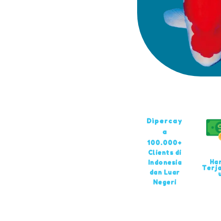
Dipercay
a
100.000+
Clients di
Ha
Indonesia
Terj
dan Luar
Negeri