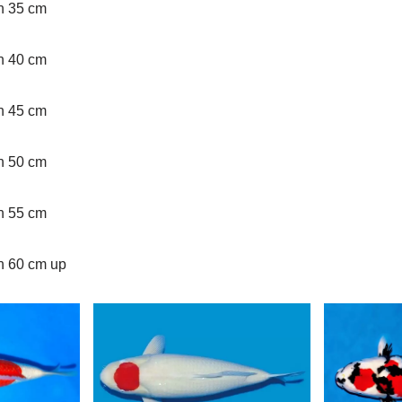
an 35 cm
an 40 cm
an 45 cm
an 50 cm
an 55 cm
an 60 cm up