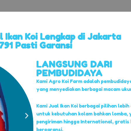
l Ikan Koi Lengkap di Jakarta
91 Pasti Garansi
LANGSUNG DARI
PEMBUDIDAYA
Kami Agro Koi Farm adalah pembudidaya
yang menyediakan berbagai macam ukuran
Kami Jual Ikan Koi berbagai pilihan lebih 
untuk kebutuhan kolam bahkan lomba, 
pengiriman hingga International, gratis
bergaransi.