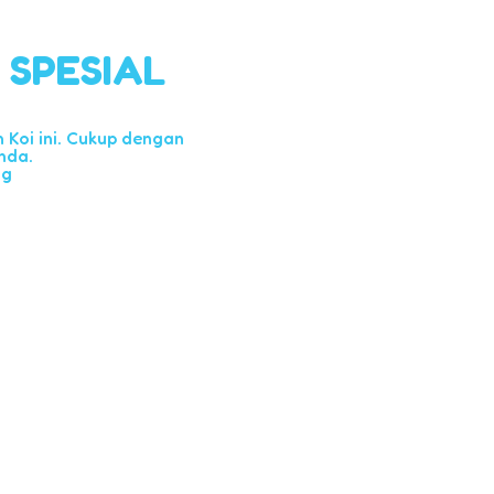
l SPESIAL
Koi ini. Cukup dengan
nda.
ng