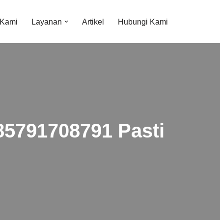
 Kami
Layanan
Artikel
Hubungi Kami
085791708791 Pasti