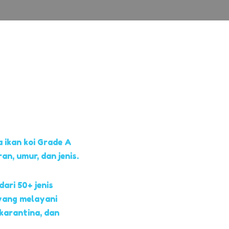
 ikan koi Grade A
, umur, dan jenis.
dari 50+ jenis
yang melayani
 karantina, dan