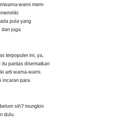
berwarna-warni mem­­
 memiliki
 ada pula yang
 dan juga
 terpopuler ini, ya,
 itu pantas disematkan
i arti warna-warni.
i incaran para
i belum sih? mungkin
n dulu.