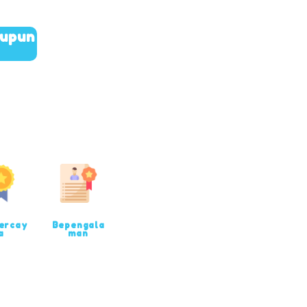
aupun
ercay
Bepengala
a
man