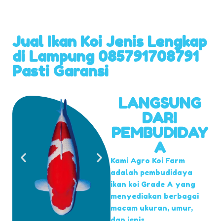
Jual Ikan Koi Jenis Lengkap
di Lampung 085791708791
Pasti Garansi
LANGSUNG
DARI
PEMBUDIDAY
A
Kami Agro Koi Farm
adalah pembudidaya
ikan koi Grade A yang
menyediakan berbagai
macam ukuran, umur,
dan jenis.