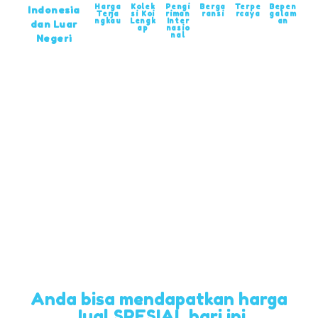
Harga
Kolek
Pengi
Berga
Terpe
Bepen
Indonesia
Terja
si Koi
riman
ransi
rcaya
galam
ngkau
Lengk
Inter
an
dan Luar
ap
nasio
nal
Negeri
Anda bisa mendapatkan harga
Jual SPESIAL hari ini