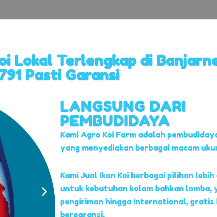
Koi Lokal Terlengkap di Banjarn
91 Pasti Garansi
LANGSUNG DARI
PEMBUDIDAYA
Kami Agro Koi Farm adalah pembudidaya
yang menyediakan berbagai macam ukuran
Kami Jual Ikan Koi berbagai pilihan lebih 
untuk kebutuhan kolam bahkan lomba, 
pengiriman hingga International, gratis
bergaransi.