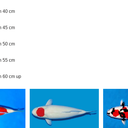
an 40 cm
an 45 cm
an 50 cm
an 55 cm
an 60 cm up