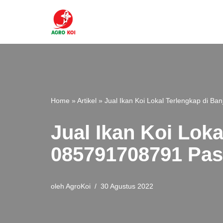
Lompat
ke
konten
Home
»
Artikel
»
Jual Ikan Koi Lokal Terlengkap di B
Jual Ikan Koi Lok
085791708791 Past
oleh
AgroKoi
30 Agustus 2022