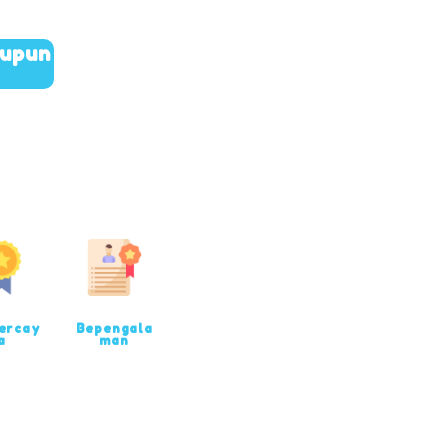
aupun
ercay
Bepengala
a
man