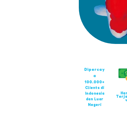
Dipercay
a
100.000+
Clients di
Ha
Indonesia
Terj
dan Luar
Negeri