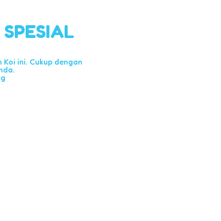
l SPESIAL
Koi ini. Cukup dengan
nda.
ng