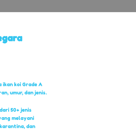
egara
 ikan koi Grade A
, umur, dan jenis.
dari 50+ jenis
yang melayani
 karantina, dan