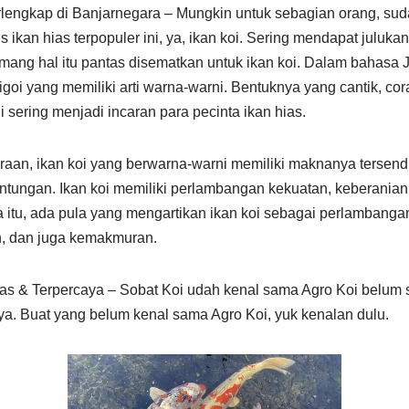
rlengkap di Banjarnegara – Mungkin untuk sebagian orang, suda
s ikan hias terpopuler ini, ya, ikan koi. Sering mendapat juluk
emang hal itu pantas disematkan untuk ikan koi. Dalam bahasa J
goi yang memiliki arti warna-warni. Bentuknya yang cantik, co
 sering menjadi incaran para pecinta ikan hias.
aan, ikan koi yang berwarna-warni memiliki maknanya tersendi
tungan. Ikan koi memiliki perlambangan kekuatan, keberanian
a itu, ada pula yang mengartikan ikan koi sebagai perlambanga
n, dan juga kemakmuran.
itas & Terpercaya – Sobat Koi udah kenal sama Agro Koi belum
ya. Buat yang belum kenal sama Agro Koi, yuk kenalan dulu.