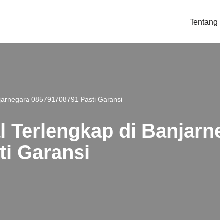
Tentang
anjarnegara 085791708791 Pasti Garansi
al Terlengkap di Banjarn
i Garansi