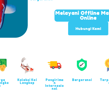
Melayani Offline M
Online
Hubungi Kami
rga
Koleksi Koi
Pengirima
Bergaransi
Terp
angka
Lengkap
n
u
Internasio
nal