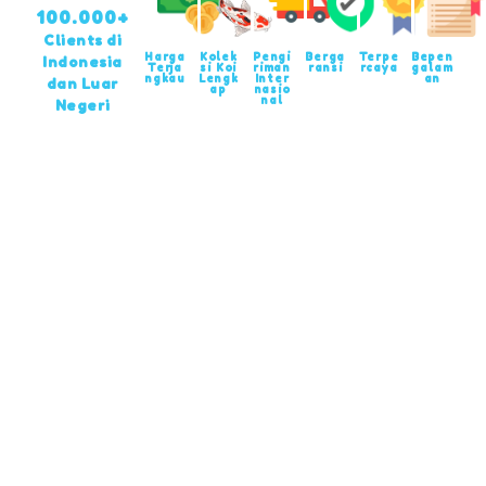
100.000+
Clients di
Harga
Kolek
Pengi
Berga
Terpe
Bepen
Indonesia
Terja
si Koi
riman
ransi
rcaya
galam
ngkau
Lengk
Inter
an
dan Luar
ap
nasio
nal
Negeri