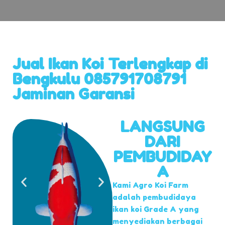
Jual Ikan Koi Terlengkap di
Bengkulu 085791708791
Jaminan Garansi
LANGSUNG
DARI
PEMBUDIDAY
A
Kami Agro Koi Farm
adalah pembudidaya
ikan koi Grade A yang
menyediakan berbagai