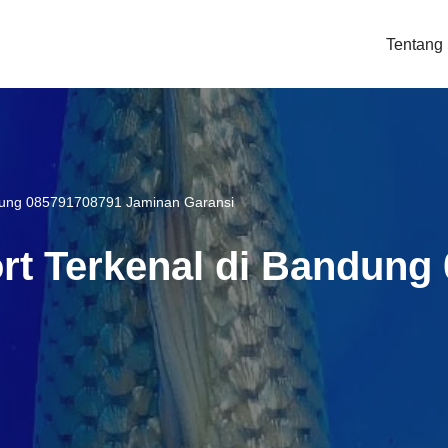
Tentang
andung 085791708791 Jaminan Garansi
ort Terkenal di Bandun