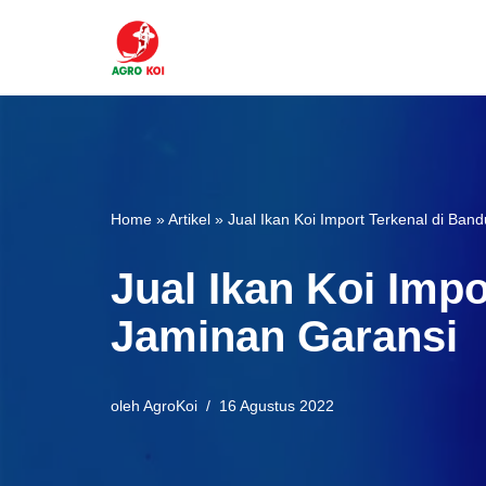
Lompat
ke
konten
Home
»
Artikel
»
Jual Ikan Koi Import Terkenal di B
Jual Ikan Koi Imp
Jaminan Garansi
oleh
AgroKoi
16 Agustus 2022