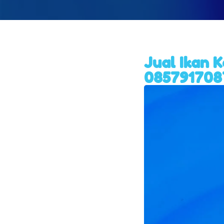
Jual Ikan 
085791708