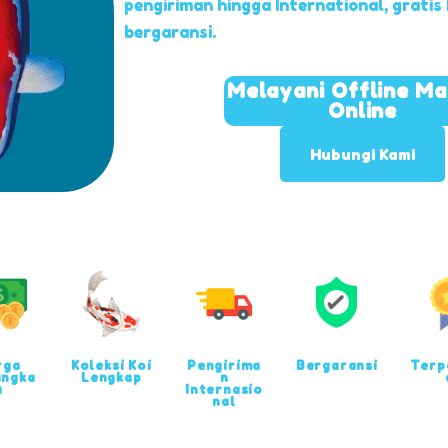
pengiriman hingga International, gratis
bergaransi.
Melayani Offline M
Online
Hubungi Kami
rga
Koleksi Koi
Pengirima
Bergaransi
Terp
angka
Lengkap
n
u
Internasio
nal