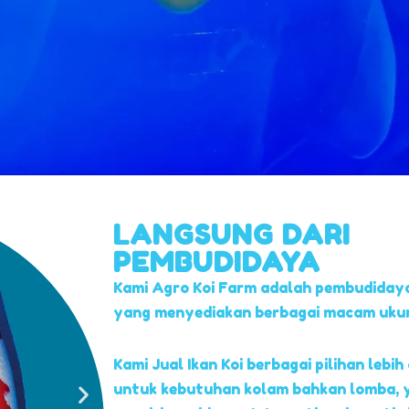
LANGSUNG DARI
PEMBUDIDAYA
Kami Agro Koi Farm adalah pembudidaya
yang menyediakan berbagai macam ukuran
Kami Jual Ikan Koi berbagai pilihan lebih 
untuk kebutuhan kolam bahkan lomba, 