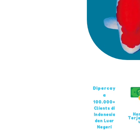
Dipercay
a
100.000+
Clients di
Ha
Indonesia
Terj
dan Luar
Negeri