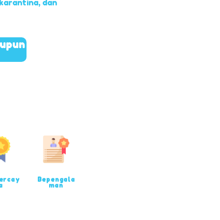
 karantina, dan
aupun
ercay
Bepengala
a
man