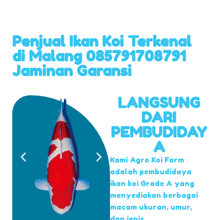
Penjual Ikan Koi Terkenal
di Malang 085791708791
Jaminan Garansi
LANGSUNG
DARI
PEMBUDIDAY
A
Kami Agro Koi Farm
adalah pembudidaya
ikan koi Grade A yang
menyediakan berbagai
macam ukuran, umur,
dan jenis.