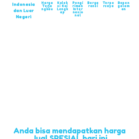
Harga
Kolek
Pengi
Berga
Terpe
Bepen
Indonesia
Terja
si Koi
riman
ransi
rcaya
galam
ngkau
Lengk
Inter
an
dan Luar
ap
nasio
nal
Negeri
Anda bisa mendapatkan harga
Jual SPESIAL hari ini