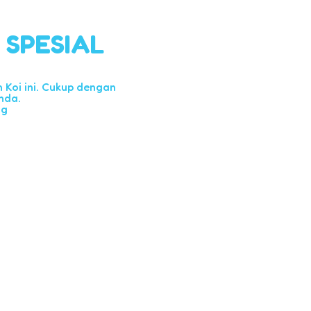
l SPESIAL
Koi ini. Cukup dengan
nda.
ng