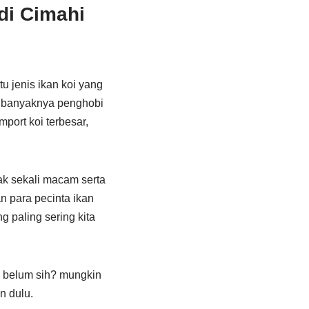
di Cimahi
u jenis ikan koi yang
in banyaknya penghobi
port koi terbesar,
yak sekali macam serta
n para pecinta ikan
g paling sering kita
i belum sih? mungkin
n dulu.