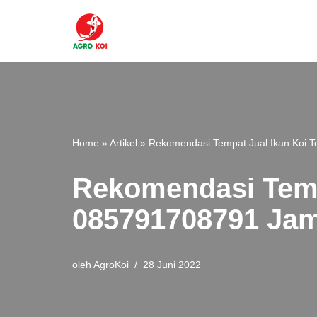
Lompat
ke
konten
Home
»
Artikel
»
Rekomendasi Tempat Jual Ikan Koi T
Rekomendasi Tempa
085791708791 Jam
oleh
AgroKoi
28 Juni 2022