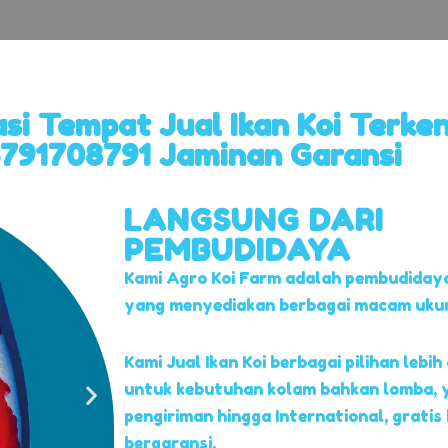
i Tempat Jual Ikan Koi Terken
5791708791 Jaminan Garansi
LANGSUNG DARI
PEMBUDIDAYA
Kami Agro Koi Farm adalah pembudidaya
yang menyediakan berbagai macam ukuran
Kami Jual Ikan Koi berbagai pilihan lebih 
untuk kebutuhan kolam bahkan lomba, 
pengiriman hingga International, gratis
bergaransi.