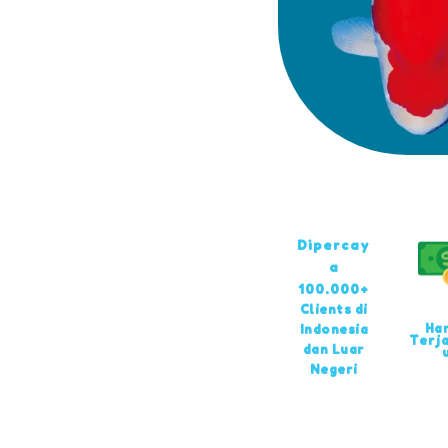
Dipercay
a
100.000+
Clients di
Ha
Indonesia
Terj
dan Luar
Negeri