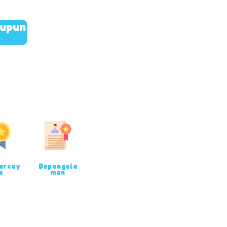
aupun
ercay
Bepengala
a
man