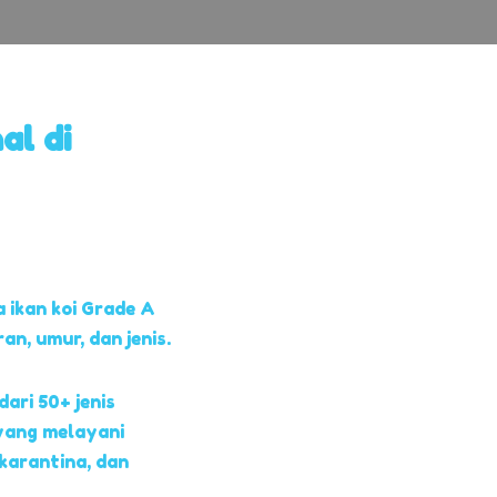
al di
 ikan koi Grade A
, umur, dan jenis.
dari 50+ jenis
yang melayani
 karantina, dan