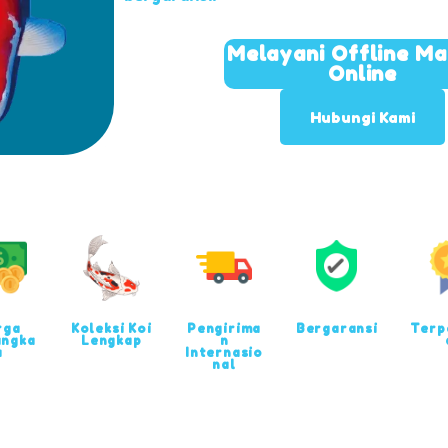
Melayani Offline M
Online
Hubungi Kami
rga
Koleksi Koi
Pengirima
Bergaransi
Terp
angka
Lengkap
n
u
Internasio
nal