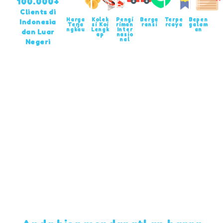
100.000+
Clients di
Harga
Kolek
Pengi
Berga
Terpe
Bepen
Indonesia
Terja
si Koi
riman
ransi
rcaya
galam
ngkau
Lengk
Inter
an
dan Luar
ap
nasio
nal
Negeri