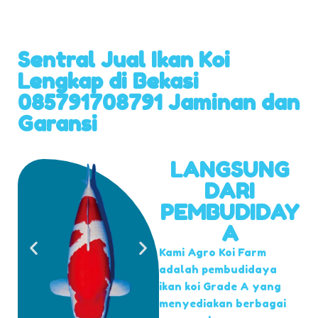
Sentral Jual Ikan Koi
Lengkap di Bekasi
085791708791 Jaminan dan
Garansi
LANGSUNG
DARI
PEMBUDIDAY
A
Kami Agro Koi Farm
adalah pembudidaya
ikan koi Grade A yang
menyediakan berbagai