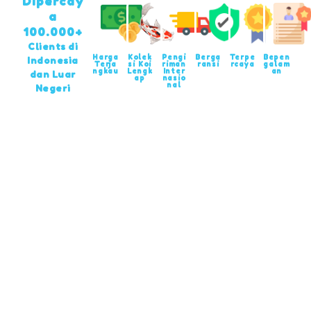
Dipercay
a
100.000+
Clients di
Harga
Kolek
Pengi
Berga
Terpe
Bepen
Indonesia
Terja
si Koi
riman
ransi
rcaya
galam
ngkau
Lengk
Inter
an
dan Luar
ap
nasio
nal
Negeri