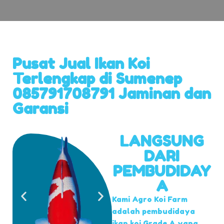
Pusat Jual Ikan Koi
Terlengkap di Sumenep
085791708791 Jaminan dan
Garansi
LANGSUNG
DARI
PEMBUDIDAY
A
Kami Agro Koi Farm
adalah pembudidaya
ikan koi Grade A yang